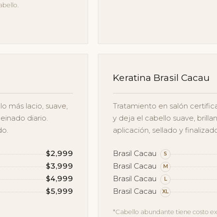
abello.
Keratina Brasil Cacau
o más lacio, suave,
Tratamiento en salón certific
peinado diario.
y deja el cabello suave, brilla
do.
aplicación, sellado y finalizad
$2,999
Brasil Cacau
S
$3,999
Brasil Cacau
M
$4,999
Brasil Cacau
L
$5,999
Brasil Cacau
XL
*Cabello abundante tiene costo ex