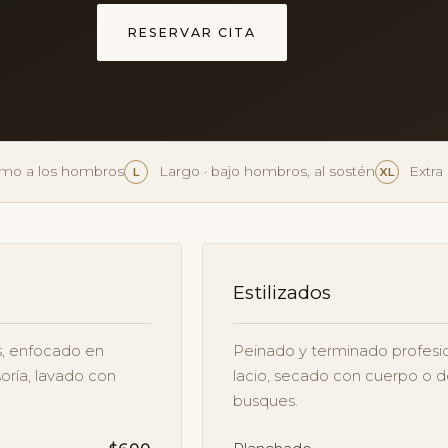
RESERVAR CITA
mo a los hombros
Largo · bajo hombros, al sostén
Extra 
L
XL
Estilizados
os, enfocado en
Peinado y terminado profesion
soría, lavado con
lacio, secado con cuerpo o de
busques.