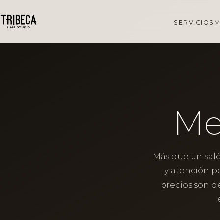
SERVICIOS
M
Me
Más que un saló
y atención pe
precios son de