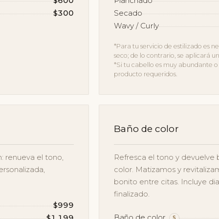
$600
Planchado
$300
Secado
Wavy / Curly
*Para tu servicio de estilizado es
seco; de lo contrario, se aplicará 
*Si tu cabello es muy abundante o 
producto requeridos.
Baño de color
: renueva el tono,
Refresca el tono y devuelve b
ersonalizada,
color. Matizamos y revitaliz
bonito entre citas. Incluye di
finalizado.
$999
Baño de color
$1,199
S