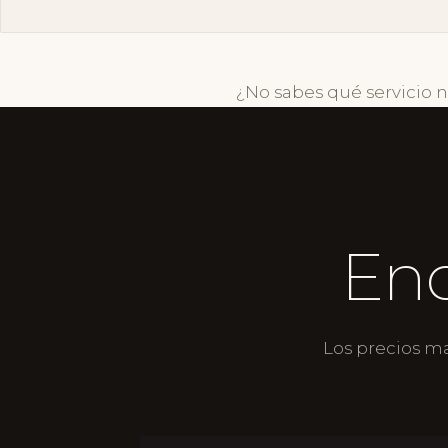
¿No sabes qué servicio 
Enc
Los precios m