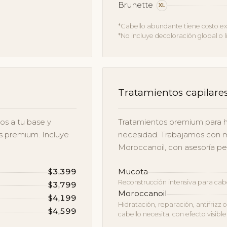
Brunette
XL
*Cabello abundante tiene costo ex
*No incluye decoloración global o 
Tratamientos capilar
os a tu base y
Tratamientos premium para hidr
os premium. Incluye
necesidad. Trabajamos con 
Moroccanoil, con asesoría per
$3,399
Mucota
Reconstrucción intensiva para cab
$3,799
Moroccanoil
$4,199
Hidratación, reparación, antifrizz
$4,599
cabello necesita, con efecto visibl