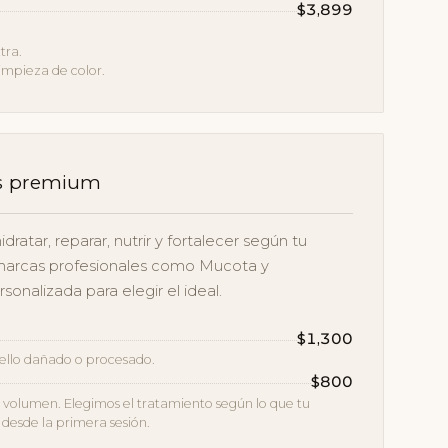
$3,899
tra.
limpieza de color.
es premium
atar, reparar, nutrir y fortalecer según tu
marcas profesionales como Mucota y
sonalizada para elegir el ideal.
$1,300
ello dañado o procesado.
$800
 o volumen. Elegimos el tratamiento según lo que tu
e desde la primera sesión.