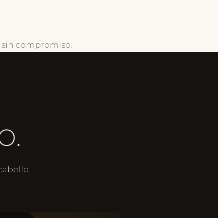
 sin compromiso.
o.
abello.