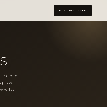
RESERVAR CITA
s
, calidad
g. Los
cabello