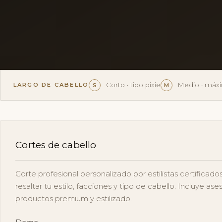
Corto · tipo pixie
Medio · máxi
LARGO DE CABELLO
S
M
Cortes de cabello
Corte profesional personalizado por estilistas certificad
resaltar tu estilo, facciones y tipo de cabello. Incluye ase
productos premium y estilizado.