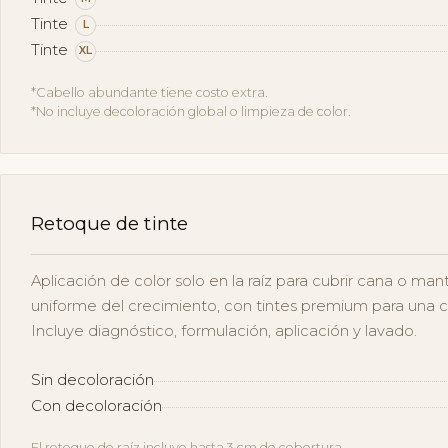
Tinte
L
Tinte
XL
*Cabello abundante tiene costo extra.
*No incluye decoloración global o limpieza de color.
Retoque de tinte
Aplicación de color solo en la raíz para cubrir cana o man
uniforme del crecimiento, con tintes premium para una c
Incluye diagnóstico, formulación, aplicación y lavado.
Sin decoloración
Con decoloración
El retoque de raíz incluye hasta 3 cm de cobertura.