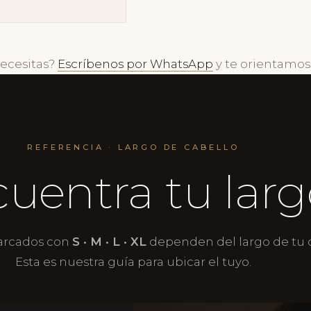
necesitas?
Escríbenos por WhatsApp
y te orientamos
REFERENCIA · LARGO DE CABELLO
uentra tu larg
arcados con
S · M · L · XL
dependen del largo de tu c
Esta es nuestra guía para ubicar el tuyo.