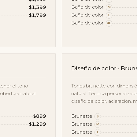
Baño de color
$1,399
M
Baño de color
$1,799
L
Baño de color
XL
Diseño de color · Brun
tener el tono
Tonos brunette con dimensión,
obertura natural.
natural. Técnica personalizad
diseño de color, aclaración, ma
$899
Brunette
S
$1,299
Brunette
M
Brunette
L