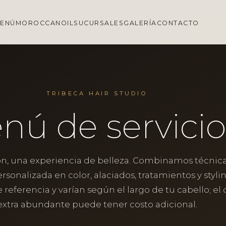
ENÚ
MOROCCANOIL
SUCURSALES
GALERÍA
CONTACTO
TRIBECA HAIR STUDIO
nú de servicio
n, una experiencia de belleza. Combinamos técnica
rsonalizada en color, alaciados, tratamientos y stylin
 referencia y varían según el largo de tu cabello; el 
extra abundante puede tener costo adicional.