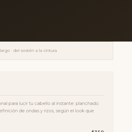
largo · del sostén a la cintura
al para lucir tu cabello al instante: planchado
finición de ondas y rizos, según el look que